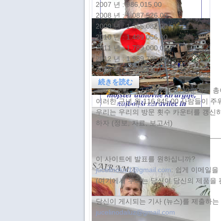
2007 년 : 986,015,00
（アグアス・デ・リンドイア、2025
2008 년 : 1.087,526,00
年9月29日）
2009 년 : 1.355,082,00
2010 년 : 1.489,056,00
2011 년 : 1.789,000,00
アフガニスタン北部でのテロにより、
2012 년 : 1.989,789,00
30人以上
2013 년 : 2.525,890,00
続きを読む
2013 년 말 - 12.619,298,00 방문자의
이러한 구년 월 116,845,00 사람들이 
日本の首相 石破茂閣下
우리는 우리의 방문 횟수 카운터를 갱신하는
日本の首相 石破茂閣下
하자 (정보, 자료, 보고서)
日本の石破茂首相閣下
이 사이트에 발표를 원하십니까?
jucelinoluz1@gmail.com
: 쉽게 이메일을
(여기에서 우리는 당신이 당신의 제품을 
ジュセリーノ・ルス、霊的外科手術の
アグアス・デ・リンドイア、2025年2
達人、世界最高のヒーラー、霊媒師
月10日
당신이 게시되는 기사 (뉴스)를 제출하는
ジュセリーノ・ルス、霊的外科手術の
jucelinodaluz@gmail.com
達人、世界最高のヒーラー、霊媒師