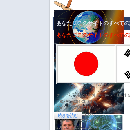
あなたにこのサイトのすべての
ジュセリーノ・ルスによる 2026 年 8
あなたにこのサイトのすべての
月の予測
ジュセリーノ・ルスによる 2026 年 8
月の予測
九州地方における地震により、日本の
自動車および半導体生産の重要な一部
が停止
1.8月中、南アジアおよび中東の一部
地域では、安全保障上の懸念が引き続
九州地方における地震により、日本の
き高い水準にあると考えられ、都市部
グラフ年間事業 (귀하에게 본 사이트의 
自動車および半導体生産の重要な一部
や人の往来が多い地域において、関係
2005年：631.099 ,00
が停止
当局による十分な警戒が求め
2006年：776.041,00
2007年：986.015,00
続きを読む
2008年：1.087.526,00
2009年：1.355.082,00