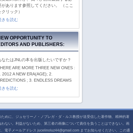
要があります参照してください。 （ここ
をクリック）
続きを読む
NEW OPPORTUNITY TO
EDITORS AND PUBLISHERS:
あなたはJNLの本を出版したいですか？
HERE ARE MORE THREE NEW ONES :
. 2012 A NEW ERA(AGE); 2.
REDICTIONS ; 3. ENDLESS DREAMS
続きを読む
のために、ジュセリーノ・ノブレガ・ダ・ルス教授が送受信した著作物、精神的著
負わない。利益がないため、第三者の画像について責任を負うことはできない。画
レス jucelinoluz44@gmail.com までお知らせください。この通