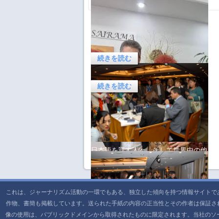
ご健勝のこととお慶び申し上げます。
日本と世界に対する私の懸念をご理解
いただければ幸いです。しかし、地球
ジュセリーノ・ルス、ジャーナリス
の大部分の陸地が気候変動、森林伐
ト、精神分析医、先見者、環境保護活
採、
動家、活動家、作家であり、現在、ブ
続きを読む
ラジルおよび世界で最も信頼性の高い
霊媒
続きを読む
日本語を話す人々、そして世界中の他
の言語や方言を話す人々へ：
ジュセリーノ・ルスとマイダ・セミナ
日本語を話す人々、そして世界中の他
リオ、そしてスロベニア訪問
の言語や方言を話す人々へ：
ジュセリーノ・ルスとマイダ・セミナ
これは、ジャーナリズム活動の一環でもある、独立した傾向を持つ情報サイトで
リオ、そしてスロベニア訪問
私たちの霊的な予言やカウンセリング
作物、書簡も掲載しています。送られた手紙の内容の正当性とその作者は保証さ
皆様、心から歓迎いたします。
において、皆様の献身と努力に心から
像の使用は、パブリックドメインから取得されたものに限定されます。当社のソーシャル