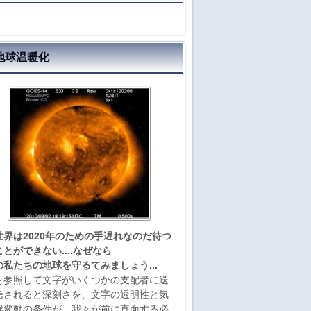
地球温暖化
世界は2020年のための手遅れなのだ待つ
ことができない....なぜなら
の私たちの地球を守るてみましょう...
を参照して文字がいくつかの支配者に送
信されると深刻さを、文字の透明性と気
候変動の条件が、我々が前に直面する必