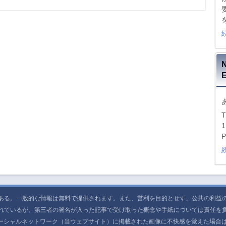
T
1
P
ある。一般的な情報は無料で提供されます。また、営利を目的とせず、公共の利益
れているが、第三者の署名が入った記事で受け取った概念や手紙については責任を
ネットワーク（当ウェブサイト）に掲載された画像に不快感を覚えた場合は、電子メールアド