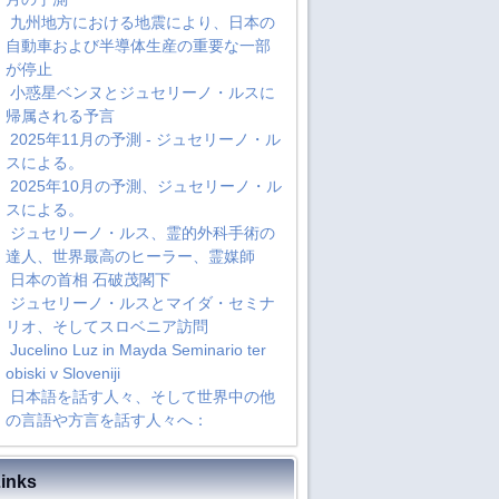
九州地方における地震により、日本の
自動車および半導体生産の重要な一部
が停止
小惑星ベンヌとジュセリーノ・ルスに
帰属される予言
2025年11月の予測 - ジュセリーノ・ル
スによる。
2025年10月の予測、ジュセリーノ・ル
スによる。
ジュセリーノ・ルス、霊的外科手術の
達人、世界最高のヒーラー、霊媒師
日本の首相 石破茂閣下
ジュセリーノ・ルスとマイダ・セミナ
リオ、そしてスロベニア訪問
Jucelino Luz in Mayda Seminario ter
obiski v Sloveniji
日本語を話す人々、そして世界中の他
の言語や方言を話す人々へ：
inks