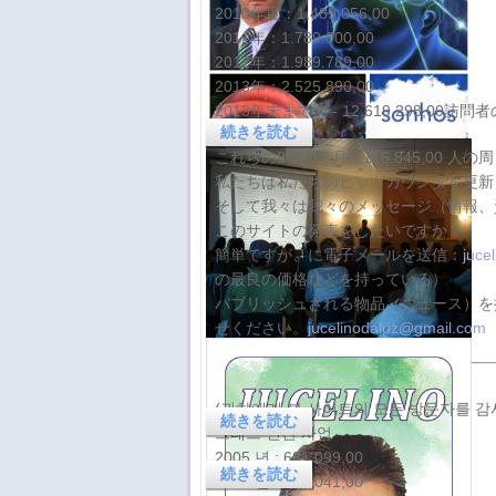
生産停止：マグニチュード7.0の地震
2010年度：1.489.056,00
小惑星ベンヌとジュセリーノ・ルスに
により、インフラへの被害や電力供給
2011年：1.789.000,00
帰属される予言
の停止が発生したことを受け、トヨ
2012年：1.989.789,00
タ、ホンダ、ルネサス、TSMCをはじ
2013年：2.525.890,00
小惑星ベンヌとジュセリーノ・ルスに
めと
2013年末までに - 12.619,298,00
帰属される予言
続きを読む
これらの9年間、月額116.845,00 人
私たちは私たちのヒットカウンタを更新
そして我々は我々のメッセージ（情報、
2025年11月の予測 - ジュセリーノ・
このサイトの発表をしたいですか？
ルスによる。
簡単ですが、に電子メールを送信：
juce
2025年11月の予測 - ジュセリーノ・
の最良の価格などを持っている）
ルスによる。
パブリッシュされる物品（ニュース）を
ジュセリーノ・ルスに帰属される予言
（夢は運命ではない…）
せください。
jucelinodaluz@gmail.com
によれば、小惑星ベンヌは地球との衝
アグアス・デ・リンドイア、2025年
2025年10月の予測、ジュセリーノ・
突の可能性を有する天体の一つとし
10月6日。
ルスによる。
て、特に注目すべき存在であるとさ
1. ブラジル各地で豪雨と洪水が発生
2025年10月の予測、ジュセリーノ・
(귀하에게 본 사이트의 모든 방문자를 감
し、サンパウロやその他の地域では出
続きを読む
ルスによる。
그래프 연간 사업
血性デング熱、ジカウイルス、チクン
2005 년 : 631,099.00
続きを読む
予測は運命決定論ではありません。
2006 년 : 776,041,00