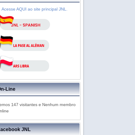
Acesse AQUI ao site principal JNL.
n-Line
emos 147 visitantes e Nenhum membro
nline
Facebook JNL