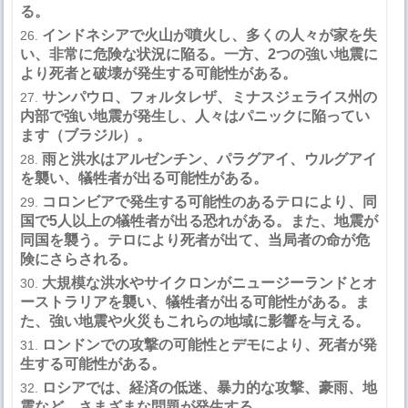
る。
インドネシアで火山が噴火し、多くの人々が家を失
い、非常に危険な状況に陥る。一方、
2
つの強い地震に
より死者と破壊が発生する可能性がある。
サンパウロ、フォルタレザ、ミナスジェライス州の
内部で強い地震が発生し、人々はパニックに陥ってい
ます（ブラジル）。
雨と洪水はアルゼンチン、パラグアイ、ウルグアイ
を襲い、犠牲者が出る可能性がある。
コロンビアで発生する可能性のあるテロにより、同
国で
5
人以上の犠牲者が出る恐れがある。また、地震が
同国を襲う。テロにより死者が出て、当局者の命が危
険にさらされる。
大規模な洪水やサイクロンがニュージーランドとオ
ーストラリアを襲い、犠牲者が出る可能性がある。ま
た、強い地震や火災もこれらの地域に影響を与える。
ロンドンでの攻撃の可能性とデモにより、死者が発
生する可能性がある。
ロシアでは、経済の低迷、暴力的な攻撃、豪雨、地
震など、さまざまな問題が発生する。