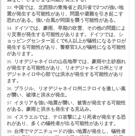
中国では、北西部の青海省と四川省で
2
つの強い地
震が発生する可能性があり、問題や避難を引き起こす
恐れがある。強い台風が同国を襲う可能性がある。
ドイツでは、豪雨、早期の吹雪、その他の問題によ
り災害が発生する可能性があります。ドイツでは、シ
ョッピングセンター近くで
6
人以上が犠牲になるテロが
発生する可能性があり、警察官
3
人が犠牲になる可能性
があります。
リオデジャネイロの山岳地帯では、豪雨や土砂崩れ
が発生する可能性があり、リオデジャネイロ州とリオ
デジャネイロ中心部では洪水が発生する可能性があり
ます。
ブラジル、リオデジャネイロ州ニテロイを激しい嵐
が襲い、破壊と洪水が発生。
イタリアを強い地震が襲い、被害が発生する可能性
がある。豪雨と洪水も発生する見込み。
イスラエルでは、テロ攻撃により死者が発生する恐
れがあり、多くの犠牲者が出る可能性があります。
台湾でマグニチュード
の強い地震が発生し、犠牲者