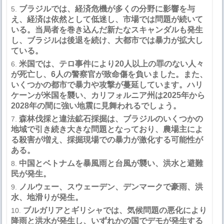
ブラジルでは、経済危機が多くの分野に影響を与
え、経済は依然として低迷し、市場では問題が続いて
いる。当局者を巻き込んだ新たなスキャンダルも発生
し、ブラジルは後退を続け、大都市では暴力が拡大し
ている。
米国では、テロ事件により
20
人以上の罪のない人々
が死亡し、
6
人の警察官が致命傷を負いました。また、
いくつかの都市で暴力や攻撃が蔓延しています。ハリ
ケーンが米国を襲い、カリフォルニア州は
2025
年から
2028
年の間に強い地震に見舞われるでしょう。
森林伐採と違法鉱石採掘は、ブラジルのいくつかの
地域で引き続き大きな問題となっており、農場主によ
る殺害が増え、採掘現場での暴力が激化する可能性が
ある。
中国とベトナムを暴風雨と台風が襲い、洪水と避難
民が発生。
ノルウェー、スウェーデン、デンマークで豪雨、洪
水、地滑りが発生。
ブルガリアとギリシャでは、気候問題の悪化により
降雨と洪水が発生し、いずれかの国でデモが発生する