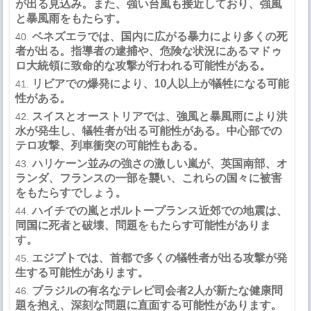
が出る見込み。また、強い台風も接近しており、強風
と暴風雨をもたらす。
ベネズエラでは、国内に広がる暴力により多くの死
者が出る。指導者の逮捕や、危険な状況にあるマドゥ
ロ大統領に致命的な攻撃が行われる可能性がある。
リビアでの爆発により、
10
人以上が犠牲になる可能
性がある。
スイスとオーストリアでは、強風と暴風雨により洪
水が発生し、犠牲者が出る可能性がある。中心部での
テロ攻撃、列車衝突の可能性もある。
ハリケーン並みの強さの激しい嵐が、英国南部、オ
ランダ、フランスの一部を襲い、これらの国々に被害
をもたらすでしょう。
ハイチでの嵐とポルトープランス近郊での地震は、
同国に死者と破壊、問題をもたらす可能性がありま
す。
エジプトでは、首都で多くの犠牲者が出る攻撃が発
生する可能性があります。
ブラジルの有名なテレビ司会者
2
人が新たな健康問
題を抱え、深刻な問題に直面する可能性があります。