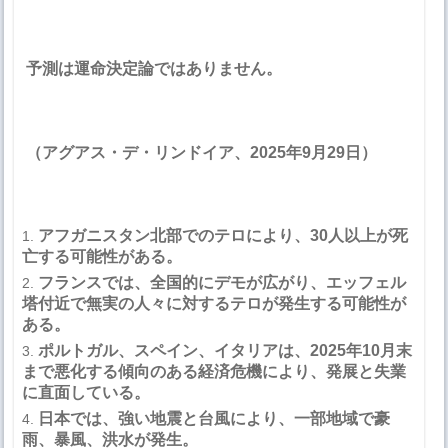
予測は運命決定論ではありません。
（アグアス・デ・リンドイア、
2025
年
9
月
29
日）
アフガニスタン北部でのテロにより、
30
人以上が死
亡する可能性がある。
フランスでは、全国的にデモが広がり、エッフェル
塔付近で無実の人々に対するテロが発生する可能性が
ある。
ポルトガル、スペイン、イタリアは、
2025
年
10
月末
まで悪化する傾向のある経済危機により、発展と失業
に直面している。
日本では、強い地震と台風により、一部地域で豪
雨、暴風、洪水が発生。