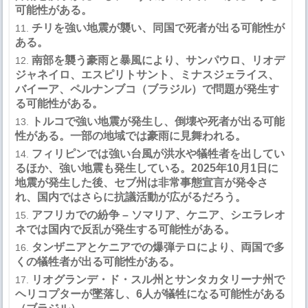
可能性がある。
チリを強い地震が襲い、同国で死者が出る可能性が
ある。
南部を襲う豪雨と暴風により、サンパウロ、リオデ
ジャネイロ、エスピリトサント、ミナスジェライス、
バイーア、ペルナンブコ（ブラジル）で問題が発生す
る可能性がある。
トルコで強い地震が発生し、倒壊や死者が出る可能
性がある。一部の地域では豪雨に見舞われる。
フィリピンでは強い台風が洪水や犠牲者を出してい
るほか、強い地震も発生している。
2025
年
10
月
1
日に
地震が発生した後、セブ州は非常事態宣言が発令さ
れ、国内ではさらに抗議活動が広がるだろう。
アフリカでの紛争
–
ソマリア、ケニア、シエラレオ
ネでは国内で反乱が発生する可能性がある。
タンザニアとケニアでの爆弾テロにより、両国で多
くの犠牲者が出る可能性がある。
リオグランデ・ド・スル州とサンタカタリーナ州で
ヘリコプターが墜落し、
6
人が犠牲になる可能性がある