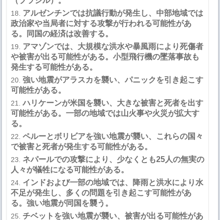
（ブラジル）。
アルゼンチンでは抗議行動が発生し、中部地域では
政治家や当局者に対する攻撃が行われる可能性があ
る。同国の経済は改善する。
アマゾンでは、大規模な洪水や暴風雨により死傷者
や被害が出る可能性がある。小型飛行機の墜落事故も
発生する可能性がある。
強い地震がアラスカを襲い、パニックを引き起こす
可能性がある。
ハリケーンが米国を襲い、大きな被害と死者を出す
可能性がある。一部の地域では山火事や火災が拡大す
る。
ペルーとボリビアを強い地震が襲い、これらの国々
で被害と死者が発生する可能性がある。
ネパールでの攻撃により、少なくとも
25
人の無実の
人々が犠牲になる可能性がある。
インドおよび一部の地域では、降雨と洪水により水
不足が発生し、多くの問題を引き起こす可能性があ
る。強い地震が同国を襲う。
チベットを強い地震が襲い、被害が出る可能性があ