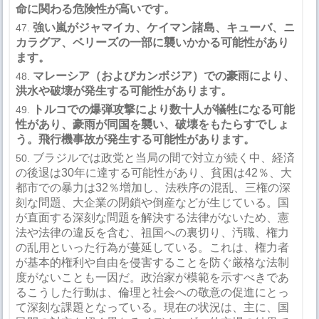
命に関わる危険性が高いです。
強い嵐がジャマイカ、ケイマン諸島、キューバ、ニ
カラグア、ベリーズの一部に襲いかかる可能性があり
ます。
マレーシア（およびカンボジア）での豪雨により、
洪水や破壊が発生する可能性があります。
トルコでの爆弾攻撃により数十人が犠牲になる可能
性があり、豪雨が同国を襲い、破壊をもたらすでしょ
う。飛行機事故が発生する可能性があります。
ブラジルでは政党と当局の間で対立が続く中、経済
の後退は
30
年に達する可能性があり、貧困は
42
％、大
都市での暴力は
32
％増加し、法秩序の混乱、三権の深
刻な問題、大企業の閉鎖や倒産などが生じている。国
が直面する深刻な問題を解決する法律がないため、憲
法や法律の違反を含む、祖国への裏切り、汚職、権力
の乱用といった行為が蔓延している。これは、権力者
が基本的権利や自由を侵害することを防ぐ厳格な法制
度がないことも一因だ。政治家が模範を示すべきであ
るこうした行動は、倫理と社会への敬意の促進にとっ
て深刻な課題となっている。現在の状況は、主に、国