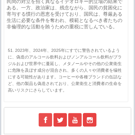
民間の対立を招く異なるイデオロギー的立場の結果で
ある。一方、政治家は、残念ながら、国民の貧困化に
寄与する慣行の恩恵を受けており、国民は、尊厳ある
生活に必要な条件を奪われ、模範となるべき者たちの
非倫理的な活動を賄うための重税に苦しんでいる。
51. 2023年、2024年、2025年にすでに警告されているよう
に、偽造のアルコール飲料およびノンアルコール飲料がブラ
ジルおよび世界中に蔓延し、メタノールやその他の公衆衛生
に危険を及ぼす成分が混合され、多くの人々や消費者を犠牲
にする可能性があります。コーヒーや各種ブランドの缶詰な
ど、他の製品も偽造されており、公衆衛生と消費者の生命を
高いリスクにさらしています。