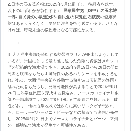
2.
日本の石破茂首相は2025年9月に辞任し、後継者を残す。
以下のいずれかが就任する：-
民衆民主党（DPP）の玉木雄
一郎- 自民党の小泉進次郎- 自民党の林芳正
石破茂
の健康状
態はあまり良くなく、早急に注意を払う必要がある。さもな
ければ、暗殺未遂の犠牲者となる可能性がある。
3. 大西洋中央部を移動する熱帯波マリオが発達しようとして
いるが、米国にとって最も差し迫った危険な脅威はメキシコ
湾の記録的な海水温である。2025年9月19日から28日の間に
死者と破壊をもたらす可能性のあるハリケーンを形成する恐
れがある。大西洋中央部を移動する熱帯波は広範囲の降雨と
乱れた嵐をもたらし、発達可能性が高まることで2025年9月
26日に熱帯低気圧を形成する見込み。ノースカロライナ州東
部の一部地域では2025年9月19日まで豪雨に見舞われる可能
性があり、他の沿岸地域ではさらに高いリスクが予想され
る。ローリーやバージニアビーチなどの都市でも豪雨が発生
し、2025年9月21日までノースカロライナ州とバージニア州
の一部地域で洪水が発生する可能性がある。