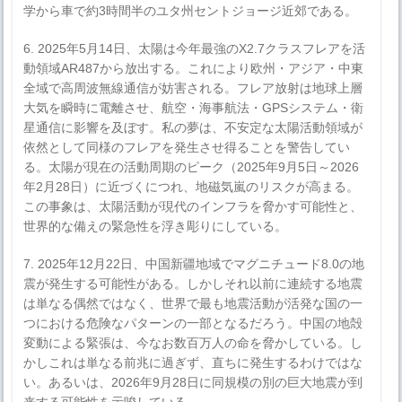
学から車で約3時間半のユタ州セントジョージ近郊である。
6. 2025年5月14日、太陽は今年最強のX2.7クラスフレアを活
動領域AR487から放出する。これにより欧州・アジア・中東
全域で高周波無線通信が妨害される。フレア放射は地球上層
大気を瞬時に電離させ、航空・海事航法・GPSシステム・衛
星通信に影響を及ぼす。私の夢は、不安定な太陽活動領域が
依然として同様のフレアを発生させ得ることを警告してい
る。太陽が現在の活動周期のピーク（2025年9月5日～2026
年2月28日）に近づくにつれ、地磁気嵐のリスクが高まる。
この事象は、太陽活動が現代のインフラを脅かす可能性と、
世界的な備えの緊急性を浮き彫りにしている。
7. 2025年12月22日、中国新疆地域でマグニチュード8.0の地
震が発生する可能性がある。しかしそれ以前に連続する地震
は単なる偶然ではなく、世界で最も地震活動が活発な国の一
つにおける危険なパターンの一部となるだろう。中国の地殻
変動による緊張は、今なお数百万人の命を脅かしている。し
かしこれは単なる前兆に過ぎず、直ちに発生するわけではな
い。あるいは、2026年9月28日に同規模の別の巨大地震が到