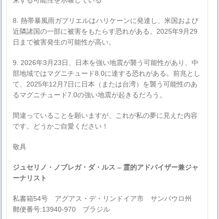
来する可能性を示唆している
8. 熱帯暴風雨ガブリエルはハリケーンに発達し、米国および
近隣諸国の一部に被害をもたらす恐れがある。2025年9月29
日まで被害発生の可能性が高い。
9. 2026年3月23日、日本を強い地震が襲う可能性があり、中
部地域ではマグニチュード8.0に達する恐れがある。前兆とし
て、2025年12月7日に日本（または台湾）を襲う可能性のあ
るマグニチュード7.0の強い地震が起きるだろう。
間違っていることを願いますが、これが私の夢に見えた内容
です。どうかご自愛ください！
敬具
ジュセリノ・ノブレガ・ダ・ルス – 霊的アドバイザー兼ジャ
ーナリスト
私書箱54号 アグアス・デ・リンドイア市 サンパウロ州
郵便番号:13940-970 ブラジル