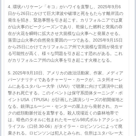
4. 環状ハリケーン「キコ」がハワイを直撃し、2025年9月6
日から26日にかけて巨大津波や破壊と死をもたらす離岸流の
発生を招き、緊急事態を引き起こす。カリフォルニアでは夏
が山火事のピークシーズンであり、乾燥した燃料と突風の存
在が火花を瞬時に拡大させ大規模な山火事へと発展させる。
落雷は山火事の自然発生要因の一つである。2025年9月15日
から25日にかけてカリフォルニア州で大規模な雷雨が発生す
る可能性が高く、様々な問題を引き起こす恐れがある。これ
がカリフォルニア州の山火事を引き起こす火種となる。
5. 2025年9月10日、アメリカの政治活動家、作家、メディア
パーソナリティであるチャーリー・カークが、ユタ州オーレ
ムにあるユタバレー大学（UVU）で聴衆に向けて講演中に銃
撃され死亡する。このイベントは保守系団体ターニング・ポ
イントUSA（TPUSA）が計画した講演シリーズの初開催地と
なる。銃弾はルーシー・センターの屋上から発射され、カー
クの総頚動脈付近を直撃する。殺人現場近くの森林地帯で
は、暗色のタオルに包まれたモーゼル98式ボルトアクション
ライフル（口径.30-06）がタイラー・ロビンソンによって廃
棄される。ロビンソンは犯人とみられ、住所はユタバレー大