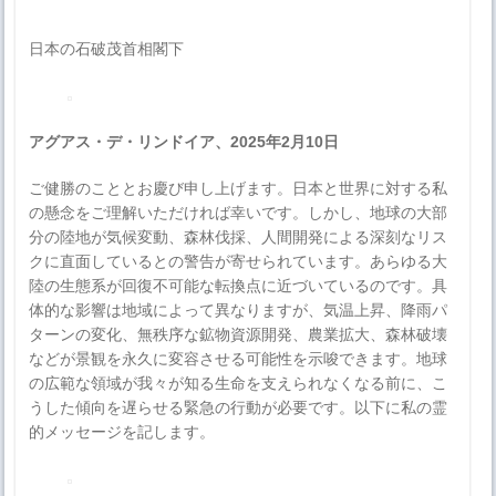
日本の石破茂首相閣下
アグアス・デ・リンドイア、2025年2月10日
ご健勝のこととお慶び申し上げます。日本と世界に対する私
の懸念をご理解いただければ幸いです。しかし、地球の大部
分の陸地が気候変動、森林伐採、人間開発による深刻なリス
クに直面しているとの警告が寄せられています。あらゆる大
陸の生態系が回復不可能な転換点に近づいているのです。具
体的な影響は地域によって異なりますが、気温上昇、降雨パ
ターンの変化、無秩序な鉱物資源開発、農業拡大、森林破壊
などが景観を永久に変容させる可能性を示唆できます。地球
の広範な領域が我々が知る生命を支えられなくなる前に、こ
うした傾向を遅らせる緊急の行動が必要です。以下に私の霊
的メッセージを記します。