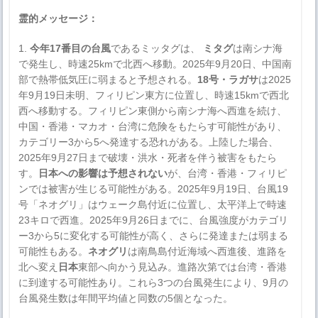
霊的メッセージ：
1.
今年17番目の台風
であるミッタグは、
ミタグ
は南シナ海
で発生し、時速25kmで北西へ移動。2025年9月20日、中国南
部で熱帯低気圧に弱まると予想される。
18号・ラガサ
は2025
年9月19日未明、フィリピン東方に位置し、時速15kmで西北
西へ移動する。フィリピン東側から南シナ海へ西進を続け、
中国・香港・マカオ・台湾に危険をもたらす可能性があり、
カテゴリー3から5へ発達する恐れがある。上陸した場合、
2025年9月27日まで破壊・洪水・死者を伴う被害をもたら
す。
日本への影響は予想されない
が、台湾・香港・フィリピ
ンでは被害が生じる可能性がある。2025年9月19日、台風19
号「ネオグリ」はウェーク島付近に位置し、太平洋上で時速
23キロで西進。2025年9月26日までに、台風強度がカテゴリ
ー3から5に変化する可能性が高く、さらに発達または弱まる
可能性もある。
ネオグリ
は南鳥島付近海域へ西進後、進路を
北へ変え
日本
東部へ向かう見込み。進路次第では台湾・香港
に到達する可能性あり。これら3つの台風発生により、9月の
台風発生数は年間平均値と同数の5個となった。